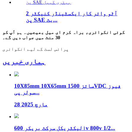
آٹو وائر کار ایکسٹینڈر کنیکٹر 2
پن SAE بٹ...
کوئی انکوائری، براہ کرم ای میل بھیجیں۔ ہم آپ کو
30 منٹ میں جواب دیں گے۔
پرائس لسٹ کے لیے انکوائری
ہماری خبریں
10X85mm 10X65mm سائز 1500VDC فیوز
سولر پی...
28 مارچ 2025
الیکٹریکل سرکٹ بریکر 600v 800v 1/2...