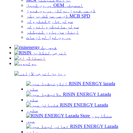
پی وی کیبل OEM اسمبلی
ڈی سی فیوز ہولڈر پی وی فیوز
ڈی سی سرکٹ بریکر MCB SPD
سولر چارج کنٹرولر
سولر مائیکرو انورٹر
اینڈرسن پاور کنیکٹر
پی وی ٹول لوازمات