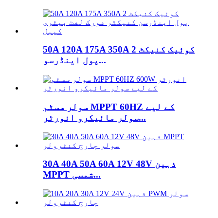
50A 120A 175A 350A کوئیک کنیکٹ 2
پول اینڈرسو...
سولر سسٹم MPPT 60HZ کے لیے
سولر مائیکرو انورٹر...
30A 40A 50A 60A 12V 48V ذہین
MPPT شمسی...