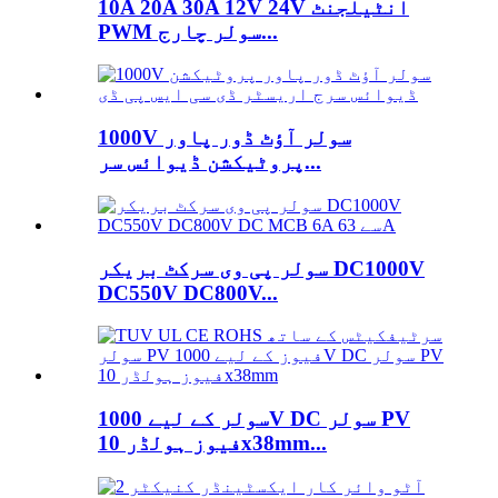
10A 20A 30A 12V 24V انٹیلجنٹ
PWM سولر چارج...
1000V سولر آؤٹ ڈور پاور
پروٹیکشن ڈیوائس سر...
سولر پی وی سرکٹ بریکر DC1000V
DC550V DC800V...
سولر کے لیے 1000V DC سولر PV
فیوز ہولڈر 10x38mm...