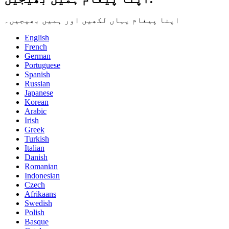
اپنا پیغام یہاں لکھیں اور ہمیں بھیجیں۔
English
French
German
Portuguese
Spanish
Russian
Japanese
Korean
Arabic
Irish
Greek
Turkish
Italian
Danish
Romanian
Indonesian
Czech
Afrikaans
Swedish
Polish
Basque