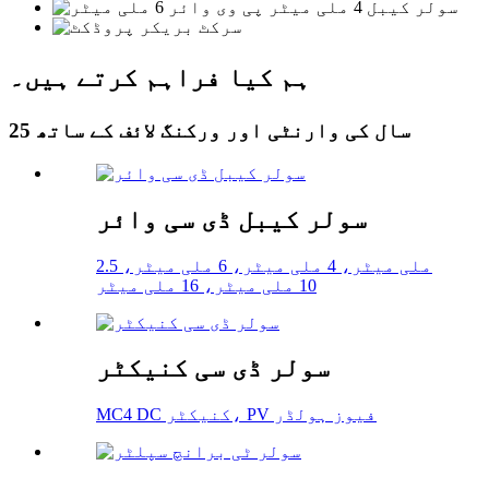
ہم کیا فراہم کرتے ہیں۔
25 سال کی وارنٹی اور ورکنگ لائف کے ساتھ
سولر کیبل ڈی سی وائر
2.5 ملی میٹر، 4 ملی میٹر، 6 ملی میٹر،
10 ملی میٹر، 16 ملی میٹر
سولر ڈی سی کنیکٹر
MC4 DC کنیکٹر، PV فیوز ہولڈر