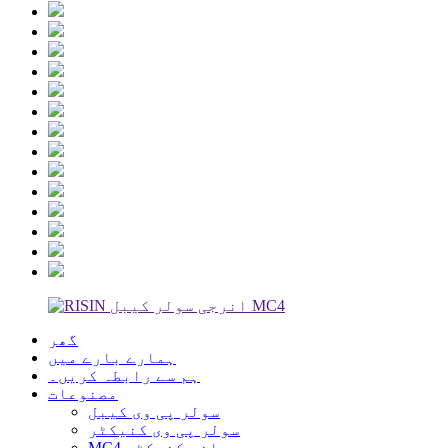
گھر
ہمارے بارے میں
ہم سے رابطہ کریں۔
مصنوعات
سولر پی وی کیبل
سولر پی وی کنیکٹر
MC4 برانچ کنیکٹر