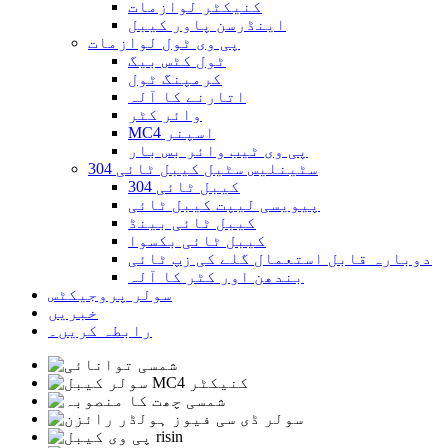
کنیکٹر لوازمات
اینڈرسن پاور کیبل
پی وی ٹول لوازمات
ٹول کٹس بیگ
کرمپنگ ٹول
اتارنے کا آلہ
وائر کٹر
MC4 اسپنر
پی وی ٹیب وائر بس بار
304 سٹینلیس سٹیل کیبل ٹائی
304 کیبل ٹائی
پیویسی لیپت کیبل ٹائی
کیبل ٹائی بینڈ
کیبل ٹائی بکسوا
دوبارہ قابل استعمال گلے کی زپ ٹائی
بندھن اور کٹر کا آلہ
سولر پروجیکٹس
خبریں
رابطہ کریں۔