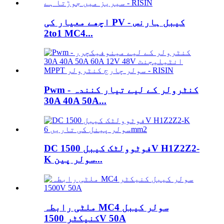
اچھے معیار کی PV کیبل ہارنس -
2to1 MC4...
Pwm کنٹرولر کے لیے تیار کنندہ -
30A 40A 50A...
DC فوٹوولٹک کیبل 1500V H1Z2Z2-
K سولر پین...
ملٹی رابطہ MC4 سولر کیبل
کنیکٹر 1500V 50A