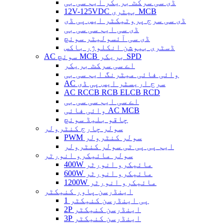
ڈی سی سرکٹ بریکر ایم سی بی
12V-125VDC بیٹری MCB
ڈی سی سرج پروٹیکٹر ایس پی ڈی
ڈی سی ایم سی سی بی
ڈی سی آئسولیٹر سوئچ
ڈسٹری بیوشن انکلوژر باکس
AC سوئچ MCB بریکر SPD
اے سی سرکٹ بریکر
وائی ​​فائی میٹرنگ ایم سی بی
AC سرج اریسٹر ایس پی ڈی
AC RCCB RCB ELCB RCD
اے سی ایم سی سی بی
وائی ​​فائی AC MCB
چاقو بلیڈ سوئچ
سولر چارج کنٹرولر
PWM سولر کنٹرولر
ایم پی پی ٹی سولر کنٹرولر
سولر مائیکرو انورٹر
400W مائیکرو انورٹر
600W مائیکرو انورٹر
1200W مائیکرو انورٹر
اینڈرسن پاور کنیکٹر
1 پی اینڈرسن کنیکٹر
2P اینڈرسن کنیکٹر
3P اینڈرسن کنیکٹر