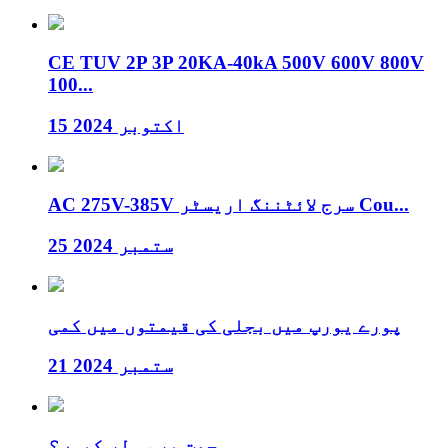
CE TUV 2P 3P 20KA-40kA 500V 600V 800V
100...
15 اکتوبر 2024
AC 275V-385V سرج لائٹننگ اریسٹر Cou...
25 ستمبر 2024
پورے یورپ میں بجلی کی قیمتوں میں کمی
21 ستمبر 2024
چھت پر سولر کیوں؟