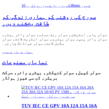
دین ریل فیوز ہولڈر، 10x38mm فیوز
سورج کی روشنی کو ہماری زندگی کو
طاقت بخشنے دیں۔
سولر پاور اسٹیشن، سولر روف سسٹم، سولر واٹر ہیٹر،
سولر واٹر پمپ، سولر بیٹری، سولر اسٹریٹ لائٹ، سولر
سگنل لائٹ، سولر فولڈنگ چارجر۔
ہمارے بارے میں
نمایاں مصنوعات
سولر کیبل، سولر کنیکٹر، بیٹری وائر، سرکٹ
بریکر، ڈی سی فیوز ہولڈر
TUV IEC CE GPV 10A 12A 15A 16A