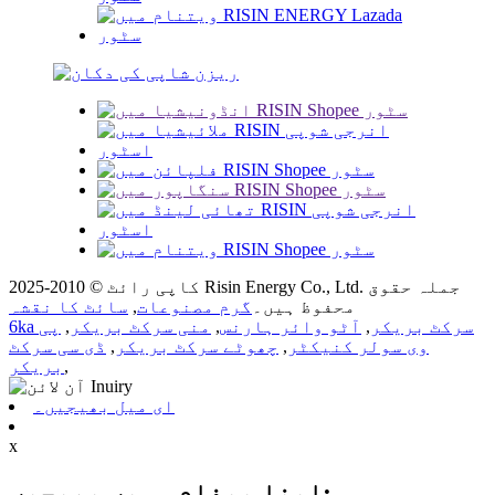
کاپی رائٹ © 2010-2025 Risin Energy Co., Ltd. جملہ حقوق
محفوظ ہیں۔
گرم مصنوعات
,
سائٹ کا نقشہ
6ka سرکٹ بریکر
,
آٹو وائر ہارنس
,
منی سرکٹ بریکر
,
پی
وی سولر کنیکٹر
,
چھوٹے سرکٹ بریکر
,
ڈی سی سرکٹ
,
بریکر
ای میل بھیجیں۔
x
اپنا پیغام ہمیں بھیجیں: