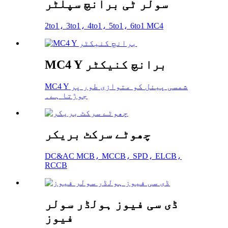
سولر ٹی برانچ سپلٹر
2to1، 3to1، 4to1، 5to1، 6to1 MC4
MC4 Y برانچ کنیکٹر
MC4 Y شمسی پینل کو متوازی طور پر
جوڑتا ہے۔
چھوٹے سرکٹ بریکر
DC&AC MCB، MCCB، SPD، ELCB،
RCCB
ڈی سی فیوز ہولڈر سولر
فیوز